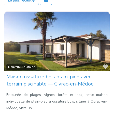
Le plus récent
Fa
Nouvelle Aquitaine
Maison ossature bois plain-pied avec
terrain piscinable — Civrac-en-Médoc
Entourée de plages, vignes, forêts et lacs, cette maison
individuelle de plain-pied à ossature bois, située à Civrac-en-
Médoc, offre un