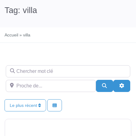
Tag: villa
Accueil
»
villa
Chercher mot clé
Proche de…
Recherche
Advan
Le plus récent