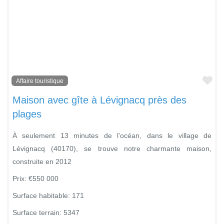
Fa
Affaire touristique
Maison avec gîte à Lévignacq près des
plages
À seulement 13 minutes de l’océan, dans le village de
Lévignacq (40170), se trouve notre charmante maison,
construite en 2012
Prix:
€550 000
Surface habitable:
171
Surface terrain:
5347