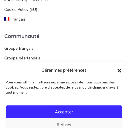
Cookie Policy (EU)
Français
Communauté
Groupe français
Groupe néerlandais
Gérer mes préférences
Liens utiles
Pour vous offrir la meilleure expérience possible, nous utilisons des
Publier une annonce
cookies. Vous restez libre d'accepter, de refuser ou de changer d'avis à
tout moment.
Juridique
Accepter
Conditions d’utilisation
Refuser