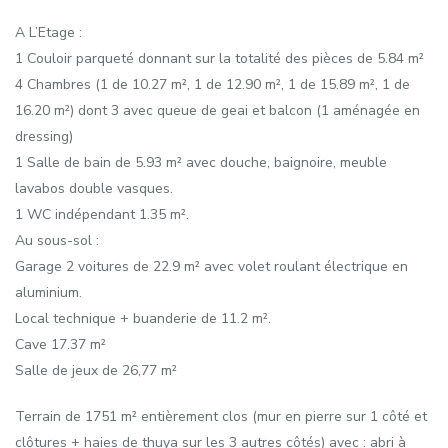
A L’Etage :
1 Couloir parqueté donnant sur la totalité des pièces de 5.84 m²
4 Chambres (1 de 10.27 m², 1 de 12.90 m², 1 de 15.89 m², 1 de
16.20 m²) dont 3 avec queue de geai et balcon (1 aménagée en
dressing)
1 Salle de bain de 5.93 m² avec douche, baignoire, meuble
lavabos double vasques.
1 WC indépendant 1.35 m².
Au sous-sol :
Garage 2 voitures de 22.9 m² avec volet roulant électrique en
aluminium.
Local technique + buanderie de 11.2 m².
Cave 17.37 m²
Salle de jeux de 26,77 m²
Terrain de 1751 m² entièrement clos (mur en pierre sur 1 côté et
clôtures + haies de thuya sur les 3 autres côtés) avec : abri à