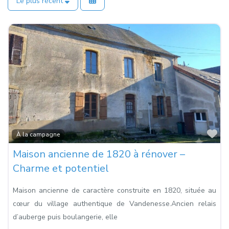
Le plus récent
Fa
À la campagne
Maison ancienne de 1820 à rénover –
Charme et potentiel
Maison ancienne de caractère construite en 1820, située au
cœur du village authentique de Vandenesse.Ancien relais
d’auberge puis boulangerie, elle