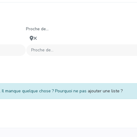
Proche de...
n. Il manque quelque chose ? Pourquoi ne pas
ajouter une liste ?