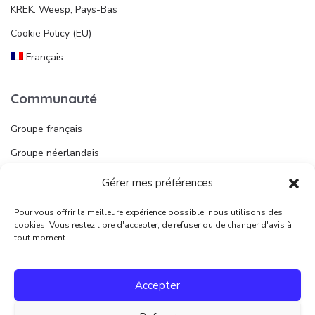
KREK. Weesp, Pays-Bas
Cookie Policy (EU)
Français
Communauté
Groupe français
Groupe néerlandais
Gérer mes préférences
Liens utiles
Pour vous offrir la meilleure expérience possible, nous utilisons des
Publier une annonce
cookies. Vous restez libre d'accepter, de refuser ou de changer d'avis à
tout moment.
Juridique
Accepter
Conditions d’utilisation