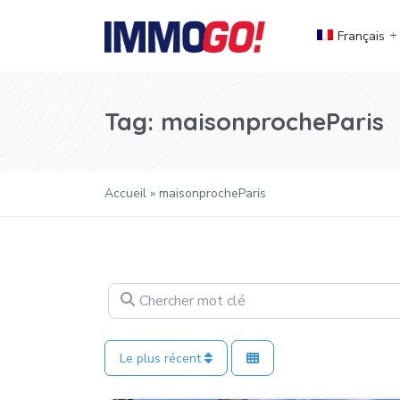
Français
Tag: maisonprocheParis
Accueil
»
maisonprocheParis
Chercher mot clé
Le plus récent