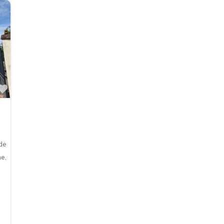
Favoris
de
e,