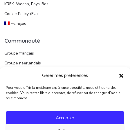
KREK. Weesp, Pays-Bas
Cookie Policy (EU)
Français
Communauté
Groupe français
Groupe néerlandais
Gérer mes préférences
Liens utiles
Pour vous offrir la meilleure expérience possible, nous utilisons des
Publier une annonce
cookies. Vous restez libre d'accepter, de refuser ou de changer d'avis à
tout moment.
Juridique
Accepter
Conditions d’utilisation