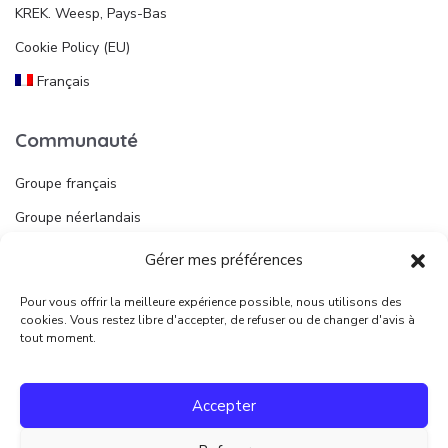
KREK. Weesp, Pays-Bas
Cookie Policy (EU)
Français
Communauté
Groupe français
Groupe néerlandais
Gérer mes préférences
Liens utiles
Pour vous offrir la meilleure expérience possible, nous utilisons des
Publier une annonce
cookies. Vous restez libre d'accepter, de refuser ou de changer d'avis à
tout moment.
Juridique
Accepter
Conditions d’utilisation