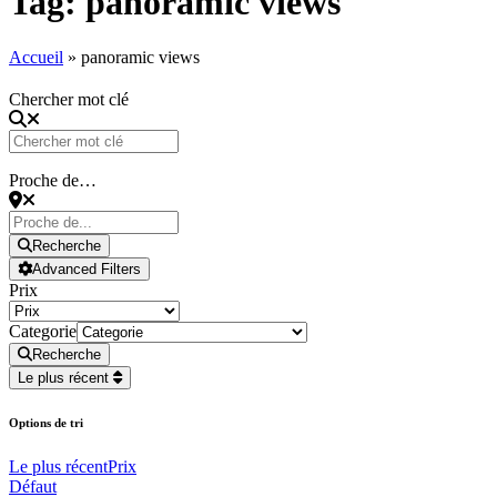
Tag: panoramic views
Accueil
»
panoramic views
Chercher mot clé
Proche de…
Recherche
Advanced Filters
Prix
Categorie
Recherche
Le plus récent
Options de tri
Le plus récent
Prix
Défaut