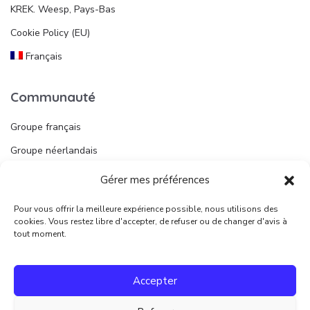
KREK. Weesp, Pays-Bas
Cookie Policy (EU)
Français
Communauté
Groupe français
Groupe néerlandais
Gérer mes préférences
Liens utiles
Pour vous offrir la meilleure expérience possible, nous utilisons des
Publier une annonce
cookies. Vous restez libre d'accepter, de refuser ou de changer d'avis à
tout moment.
Juridique
Accepter
Conditions d’utilisation