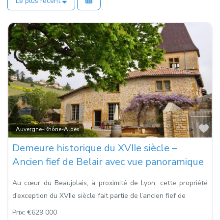
Le plus récent
Fa
Auvergne-Rhône-Alpes
Demeure historique du XVIIe siècle –
Ancien fief de Belair avec vue panoramique
Au cœur du Beaujolais, à proximité de Lyon, cette propriété
d’exception du XVIIe siècle fait partie de l’ancien fief de
Prix:
€629 000