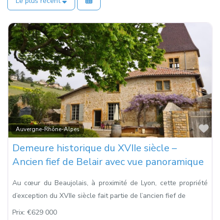
Le plus récent
Fa
Auvergne-Rhône-Alpes
Demeure historique du XVIIe siècle –
Ancien fief de Belair avec vue panoramique
Au cœur du Beaujolais, à proximité de Lyon, cette propriété
d’exception du XVIIe siècle fait partie de l’ancien fief de
Prix:
€629 000