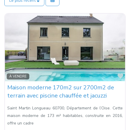
Le plus récent
Fa
À VENDRE
Maison moderne 170m2 sur 2700m2 de
terrain avec piscine chauffée et jacuzzi
Saint Martin Longueau 60700, Département de l’Oise. Cette
maison moderne de 173 m² habitables, construite en 2016,
offre un cadre