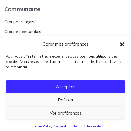
Communauté
Groupe français
Groupe néerlandais
Gérer mes préférences
Liens utiles
Pour vous offrir la meilleure expérience possible, nous utilisons des
Publier une annonce
cookies. Vous restez libre d'accepter, de refuser ou de changer d'avis à
tout moment.
Juridique
Accepter
Conditions d’utilisation
Refuser
Vor préférences
Retour à l’accueil
@IMMOGO
Cookie Policy
Déclaration de confidentialité