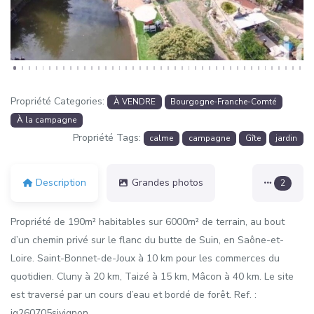
Propriété Categories:
À VENDRE
Bourgogne-Franche-Comté
À la campagne
Propriété Tags:
calme
campagne
Gîte
jardin
Description
Grandes photos
2
Propriété de 190m² habitables sur 6000m² de terrain, au bout
d’un chemin privé sur le flanc du butte de Suin, en Saône-et-
Loire. Saint-Bonnet-de-Joux à 10 km pour les commerces du
quotidien. Cluny à 20 km, Taizé à 15 km, Mâcon à 40 km. Le site
est traversé par un cours d’eau et bordé de forêt. Ref. :
ig260705sivignon