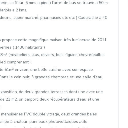
rie, coiffeur, 5 mns a pied ) l’arret de bus se trouve a 50 m,
Barjols a 2 kms,
medecins, super marché, pharmacies etc etc ) Cadarache a 40
us propose cette magnifique maison très lumineuse de 2011
ernes ( 1430 habitants )
² (mirabeliers, lilas, oliviers, buis, figuier, chevrefeuilles
pied comprenant :
de 51m² environ, une belle cuisine avec son espace
 Dans le coin nuit, 3 grandes chambres et une salle d’eau
e exposition, de deux grandes terrasses dont une avec une
e de 21 m2, un carport, deux récupérateurs d’eau et une
.
 : menuiseries PVC double vitrage, deux grandes baies
, Pompe à chaleur, panneaux photovoltaïques auto