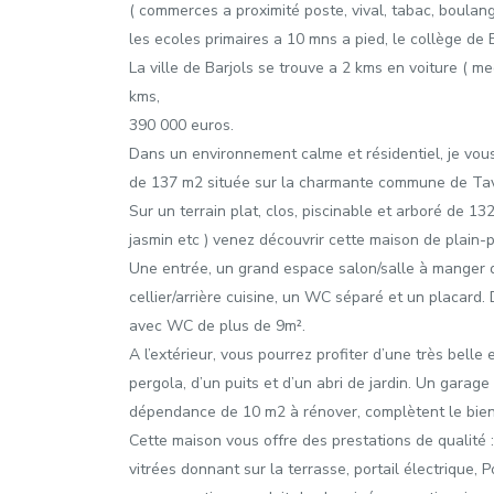
( commerces a proximité poste, vival, tabac, boulange
les ecoles primaires a 10 mns a pied, le collège de 
La ville de Barjols se trouve a 2 kms en voiture ( 
kms,
390 000 euros.
Dans un environnement calme et résidentiel, je vo
de 137 m2 située sur la charmante commune de Tav
Sur un terrain plat, clos, piscinable et arboré de 1328m
jasmin etc ) venez découvrir cette maison de plain-
Une entrée, un grand espace salon/salle à manger 
cellier/arrière cuisine, un WC séparé et un placard.
avec WC de plus de 9m².
A l’extérieur, vous pourrez profiter d’une très bell
pergola, d’un puits et d’un abri de jardin. Un garag
dépendance de 10 m2 à rénover, complètent le bien
Cette maison vous offre des prestations de qualité
vitrées donnant sur la terrasse, portail électrique