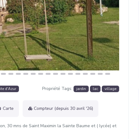
Suivant
Propriété Tags:
te d'Azur
jardin
lac
village
Carte
Compteur (depuis 30 avril '26)
n, 30 mns de Saint Maximin la Sainte Baume et ( lycée) et