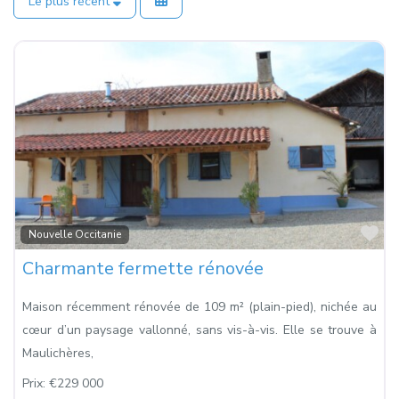
Le plus récent
Fa
Nouvelle Occitanie
Charmante fermette rénovée
Maison récemment rénovée de 109 m² (plain-pied), nichée au
cœur d’un paysage vallonné, sans vis-à-vis. Elle se trouve à
Maulichères,
Prix:
€229 000