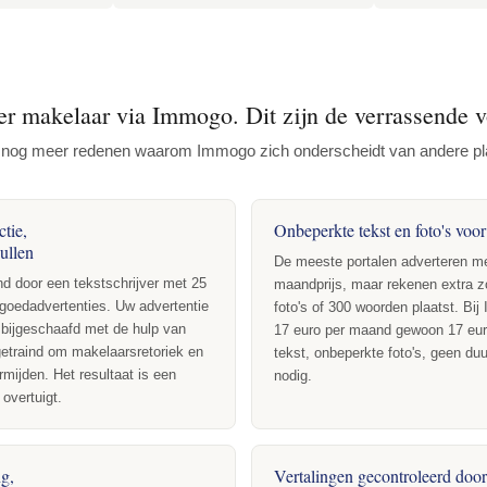
r makelaar via Immogo. Dit zijn de verrassende v
 er nog meer redenen waarom Immogo zich onderscheidt van andere pl
ctie,
Onbeperkte tekst en foto's voo
ullen
De meeste portalen adverteren me
d door een tekstschrijver met 25
maandprijs, maar rekenen extra z
stgoedadvertenties. Uw advertentie
foto's of 300 woorden plaatst. Bi
 bijgeschaafd met de hulp van
17 euro per maand gewoon 17 eur
getraind om makelaarsretoriek en
tekst, onbeperkte foto's, geen d
rmijden. Het resultaat is een
nodig.
 overtuigt.
ng,
Vertalingen gecontroleerd doo