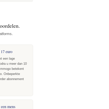
oordelen.
atforms.
r 17 euro
t een lage
odra u meer dan 10
j Immogo betekent
o. Onbeperkte
uurder abonnement
r een mens