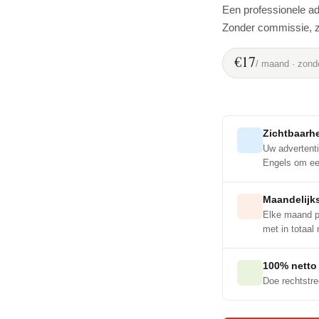
Een professionele ad
Zonder commissie, 
€17
/ maand · zonde
Zichtbaarhe
Uw advertenti
Engels om een
Maandelijk
Elke maand pl
met in totaal
100% netto
Doe rechtstre