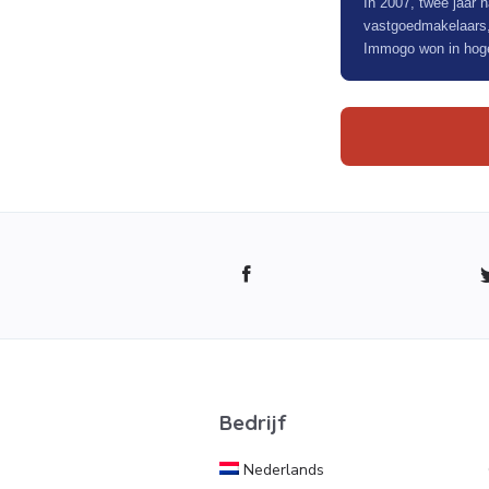
In 2007, twee jaar
vastgoedmakelaars, 
Immogo won in hoger
Bedrijf
Nederlands