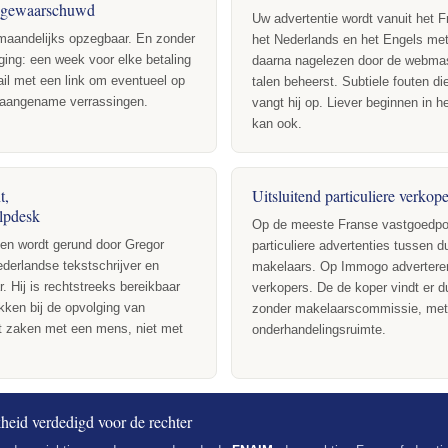
f gewaarschuwd
Uw advertentie wordt vanuit het F
aandelijks opzegbaar. En zonder
het Nederlands en het Engels met
nging: een week voor elke betaling
daarna nagelezen door de webmast
il met een link om eventueel op
talen beheerst. Subtiele fouten d
naangename verrassingen.
vangt hij op. Liever beginnen in 
kan ook.
t,
Uitsluitend particuliere verkope
lpdesk
Op de meeste Franse vastgoedpor
en wordt gerund door Gregor
particuliere advertenties tussen 
derlandse tekstschrijver en
makelaars. Op Immogo adverteren 
r. Hij is rechtstreeks bereikbaar
verkopers. De de koper vindt er d
okken bij de opvolging van
zonder makelaarscommissie, met
et zaken met een mens, niet met
onderhandelingsruimte.
heid verdedigd voor de rechter