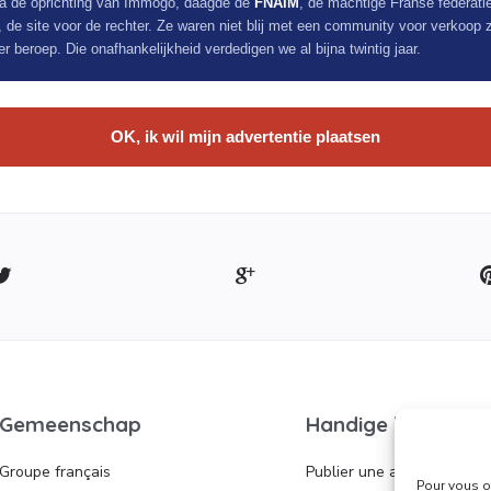
 na de oprichting van Immogo, daagde de
FNAIM
, de machtige Franse federati
de site voor de rechter. Ze waren niet blij met een community voor verkoop 
 beroep. Die onafhankelijkheid verdedigen we al bijna twintig jaar.
OK, ik wil mijn advertentie plaatsen
Gemeenschap
Handige links
Groupe français
Publier une annonce
Pour vous of