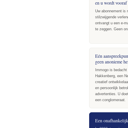
en u wordt voora
Uw abonnement is m
stilzwijgende verle
ontvangt u een e-ma
te zeggen. Geen o
Eén aanspreekpun
geen anonieme he
Immogo is bedacht 
Hakkenberg, een Ne
creatief ontwikkelaa
en persoonlijk betr
advertenties. U do
een conglomeraat.
Een onafhankelijk