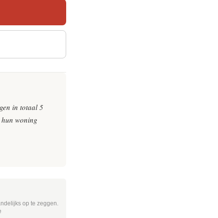
en in totaal 5
e hun woning
delijks op te zeggen.
e