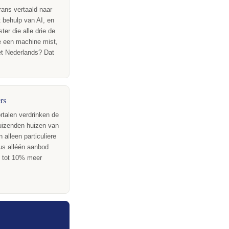
rans vertaald naar
 behulp van AI, en
er die alle drie de
ie een machine mist,
het Nederlands? Dat
rs
talen verdrinken de
duizenden huizen van
alleen particuliere
us alléén aanbod
 tot 10% meer