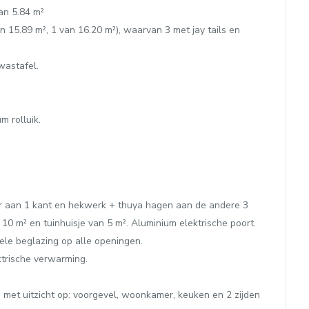
an 5.84 m²
n 15.89 m², 1 van 16.20 m²), waarvan 3 met jay tails en
wastafel.
m rolluik.
r aan 1 kant en hekwerk + thuya hagen aan de andere 3
10 m² en tuinhuisje van 5 m². Aluminium elektrische poort.
le beglazing op alle openingen.
ktrische verwarming.
) met uitzicht op: voorgevel, woonkamer, keuken en 2 zijden