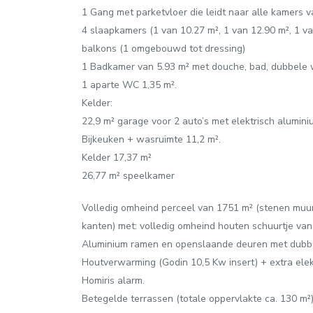
1 Gang met parketvloer die leidt naar alle kamers v
4 slaapkamers (1 van 10.27 m², 1 van 12.90 m², 1 va
balkons (1 omgebouwd tot dressing)
1 Badkamer van 5.93 m² met douche, bad, dubbele 
1 aparte WC 1,35 m².
Kelder:
22,9 m² garage voor 2 auto’s met elektrisch aluminiu
Bijkeuken + wasruimte 11,2 m².
Kelder 17,37 m²
26,77 m² speelkamer
Volledig omheind perceel van 1751 m² (stenen muu
kanten) met: volledig omheind houten schuurtje van 
Aluminium ramen en openslaande deuren met dubbe
Houtverwarming (Godin 10,5 Kw insert) + extra ele
Homiris alarm.
Betegelde terrassen (totale oppervlakte ca. 130 m²