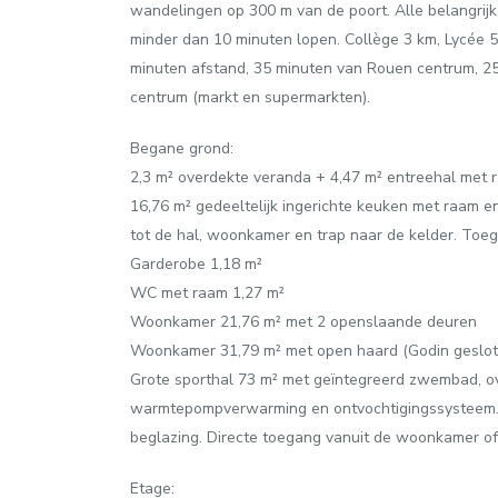
wandelingen op 300 m van de poort. Alle belangrijk
minder dan 10 minuten lopen. Collège 3 km, Lycée 5
minuten afstand, 35 minuten van Rouen centrum, 25
centrum (markt en supermarkten).
Begane grond:
2,3 m² overdekte veranda + 4,47 m² entreehal met 
16,76 m² gedeeltelijk ingerichte keuken met raam e
tot de hal, woonkamer en trap naar de kelder. Toega
Garderobe 1,18 m²
WC met raam 1,27 m²
Woonkamer 21,76 m² met 2 openslaande deuren
Woonkamer 31,79 m² met open haard (Godin geslote
Grote sporthal 73 m² met geïntegreerd zwembad, ov
warmtepompverwarming en ontvochtigingssysteem. 
beglazing. Directe toegang vanuit de woonkamer of
Etage: