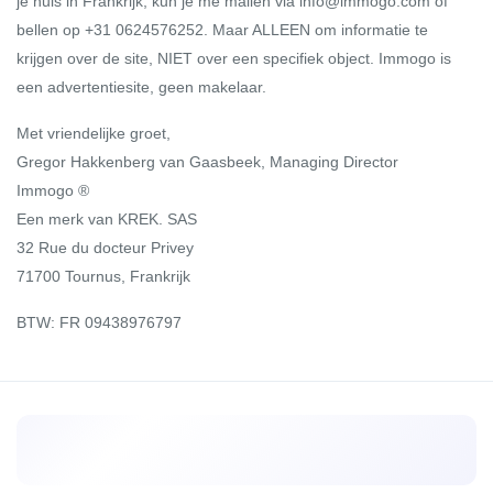
je huis in Frankrijk, kun je me mailen via info@immogo.com of
bellen op +31 0624576252. Maar ALLEEN om informatie te
krijgen over de site, NIET over een specifiek object. Immogo is
een advertentiesite, geen makelaar.
Met vriendelijke groet,
Gregor Hakkenberg van Gaasbeek, Managing Director
Immogo ®
Een merk van KREK. SAS
32 Rue du docteur Privey
71700 Tournus, Frankrijk
BTW: FR 09438976797