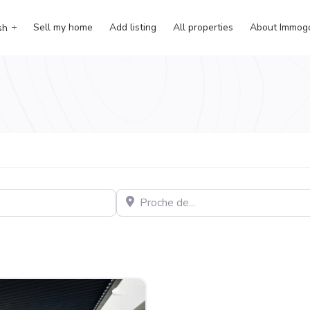
Sell my home
Add listing
All properties
About Immog
sh
Proche de…