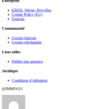
Entreprise
KREK. Weesp, Pays-Bas
Cookie Policy (EU)
Français
Communauté
Groupe français
Groupe néerlandais
Liens utiles
Publier une annonce
Juridique
Conditions d’utilisation
@IMMOGO