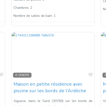
C
Chambres:
2
N
Nombre de salles de bain:
1
Favoris
Favori
À VENDRE
Maison en petite résidence avec
M
piscine sur les bords de l’Ardèche
p
Aigueze, dans le Gard (30760) sur les bords de
V