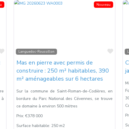
u
Nouveau
Favoris
Favori
Languedoc-Roussillon
c
Mas en pierre avec permis de
C
construire : 250 m² habitables, 390
j
m² aménageables sur 6 hectares
M
F
ère
Sur la commune de Saint-Roman-de-Codières, en
3
 à
bordure du Parc National des Cévennes, se trouve
Co
ce domaine à environ 500 mètres
Pr
Prix:
€378 000
S
Surface habitable:
250 m2