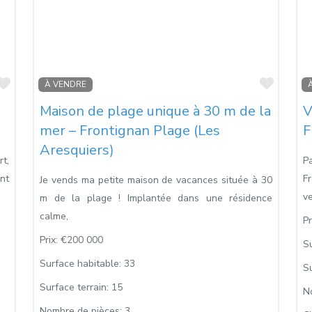
Favoris
Favori
À VENDRE
Maison de plage unique à 30 m de la
V
mer – Frontignan Plage (Les
F
Aresquiers)
t,
P
nt
Fr
Je vends ma petite maison de vacances située à 30
v
m de la plage ! Implantée dans une résidence
calme,
Pr
Prix:
€200 000
S
Surface habitable:
33
Su
Surface terrain:
15
N
Nombre de pièces:
3