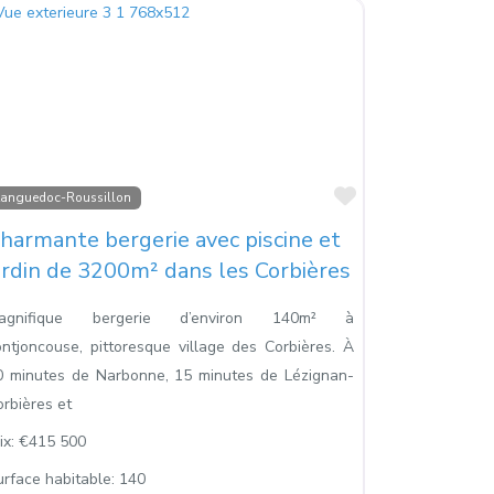
s
Favoris
Languedoc-Roussillon
harmante bergerie avec piscine et
ardin de 3200m² dans les Corbières
agnifique bergerie d’environ 140m² à
ontjoncouse, pittoresque village des Corbières. À
0 minutes de Narbonne, 15 minutes de Lézignan-
rbières et
ix:
€415 500
urface habitable:
140