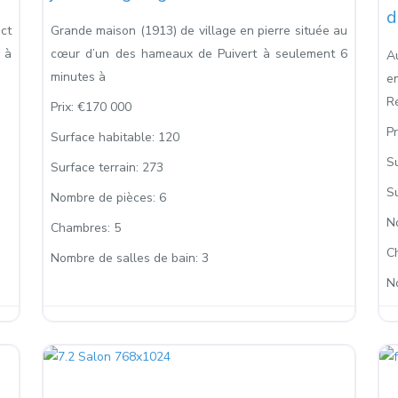
d
ect
Grande maison (1913) de village en pierre située au
 à
cœur d’un des hameaux de Puivert à seulement 6
A
minutes à
e
R
Prix:
€170 000
Pr
Surface habitable:
120
S
Surface terrain:
273
Su
Nombre de pièces:
6
N
Chambres:
5
C
Nombre de salles de bain:
3
N