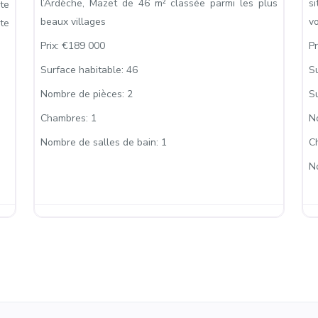
l’Ardèche, Mazet de 46 m² classée parmi les plus
si
te
beaux villages
v
nte
Prix:
€189 000
Pr
Surface habitable:
46
S
Nombre de pièces:
2
Su
Chambres:
1
N
Nombre de salles de bain:
1
C
N