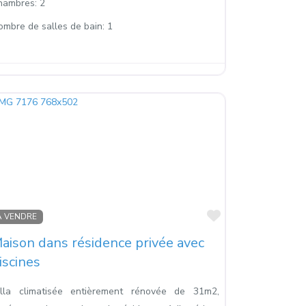
hambres:
2
ombre de salles de bain:
1
s
Favoris
À VENDRE
aison dans résidence privée avec
iscines
illa climatisée entièrement rénovée de 31m2,