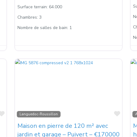
Su
Surface terrain:
64.000
N
Chambres:
3
C
Nombre de salles de bain:
1
N
Favoris
Favori
Languedoc-Roussillon
A
Maison en pierre de 120 m² avec
M
jardin et garage – Puivert – €170000
h