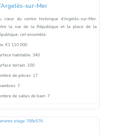
’Argelès-sur-Mer
u cœur du centre historique d’Argelès-sur-Mer,
ntre la rue de la République et la place de la
épublique, cet ensemble
ix:
€1 110 000
urface habitable:
340
rface terrain:
100
ombre de pièces:
17
hambres:
7
ombre de salles de bain:
7