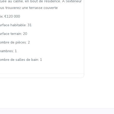
tuée au calme, en bout de résidence. A l’extérieur
ous trouverez une terrasse couverte
ix:
€120 000
urface habitable:
31
rface terrain:
20
ombre de pièces:
2
hambres:
1
ombre de salles de bain:
1