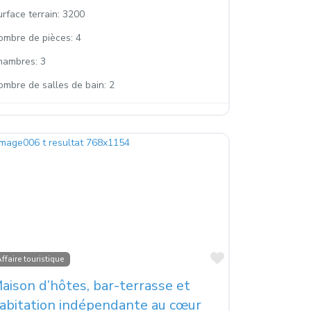
rface terrain:
3200
ombre de pièces:
4
hambres:
3
ombre de salles de bain:
2
s
Favoris
ffaire touristique
aison d’hôtes, bar-terrasse et
abitation indépendante au cœur