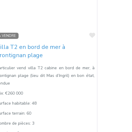
s
Favoris
À VENDRE
illa T2 en bord de mer à
rontignan plage
articulier vend villa T2 cabine en bord de mer, à
ontignan plage (lieu dit Mas d’Ingril) en bon état,
endue
ix:
€260 000
urface habitable:
48
rface terrain:
60
ombre de pièces:
3