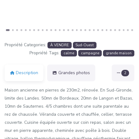
Propriété Categories:
À VENDRE
Sud-Ouest
Propriété Tags:
calme
campagne
grande maison
Description
Grandes photos
2
Maison ancienne en pierres de 230m2, rénovée. En Sud-Gironde,
limite des Landes. 50mn de Bordeaux, 20mn de Langon et Bazas,
10mn de Sauternes. 4/5 chambres dont une suite parentale au
rez de chaussée. Véranda couverte et chauffée, cellier, terrasse
couverte. Cuisine équipée ouverte sur coin repas, salon avec un
mur en pierre apparente, cheminée avec poêle à bois. Double
vitrage, ballon thermodynamique, chauffage géothermie faisant