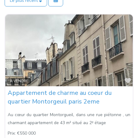
Le plus récent
Fa
À VENDRE
Appartement de charme au coeur du
quartier Montorgeuil paris 2eme
Au cœur du quartier Montorgueil, dans une rue piétonne , un
charmant appartement de 43 m² situé au 2ᵉ étage
Prix:
€550 000