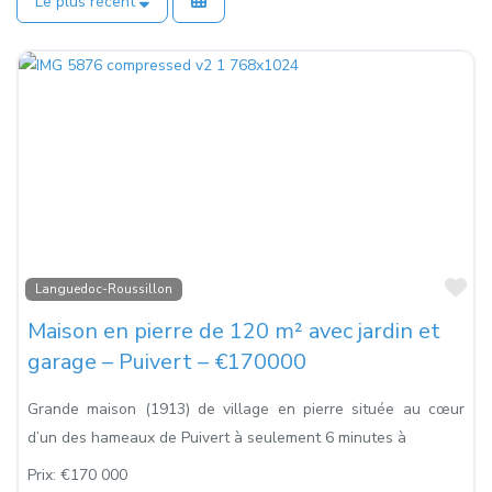
Le plus récent
Fa
Languedoc-Roussillon
Maison en pierre de 120 m² avec jardin et
garage – Puivert – €170000
Grande maison (1913) de village en pierre située au cœur
d’un des hameaux de Puivert à seulement 6 minutes à
Prix:
€170 000