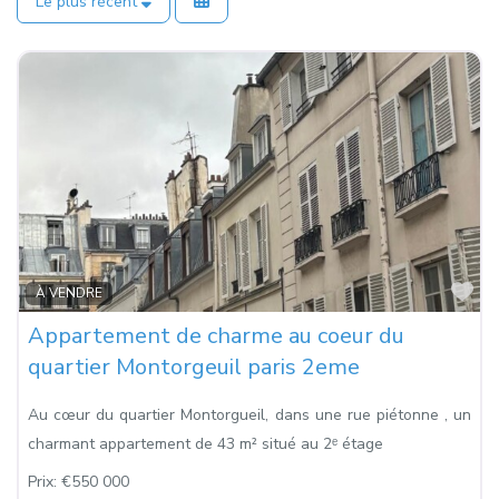
Le plus récent
Fa
À VENDRE
Appartement de charme au coeur du
quartier Montorgeuil paris 2eme
Au cœur du quartier Montorgueil, dans une rue piétonne , un
charmant appartement de 43 m² situé au 2ᵉ étage
Prix:
€550 000