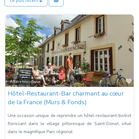
Le plus récent
Fa
Affaire touristique
Hôtel-Restaurant-Bar charmant au cœur
de la France (Murs & Fonds)
Une occasion unique de reprendre un hôtel-restaurant-bistrot
florissant dans le village pittoresque de Saint-Donat, situé
dans le magnifique Parc régional