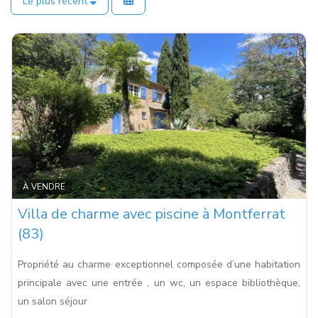
Le plus récent
Fa
À VENDRE
Villa de charme avec piscine à Montferrat
(83)
Propriété au charme exceptionnel composée d’une habitation
principale avec une entrée , un wc, un espace bibliothèque,
un salon séjour