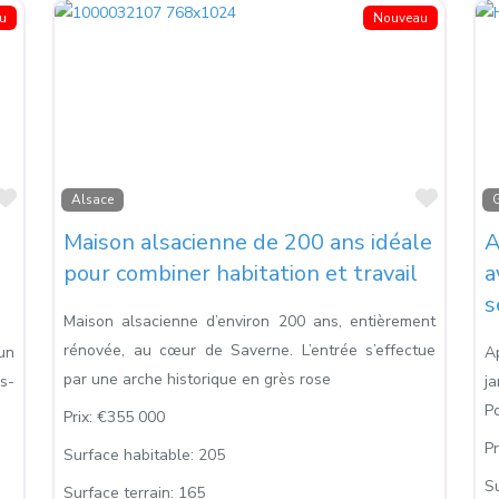
u
Nouveau
Favoris
Favori
Alsace
G
Maison alsacienne de 200 ans idéale
A
pour combiner habitation et travail
a
s
Maison alsacienne d’environ 200 ans, entièrement
rénovée, au cœur de Saverne. L’entrée s’effectue
un
A
par une arche historique en grès rose
s-
j
P
Prix:
€355 000
Pr
Surface habitable:
205
S
Surface terrain:
165