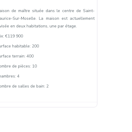
aison de maître située dans le centre de Saint-
aurice-Sur-Moselle. La maison est actuellement
visée en deux habitations, une par étage.
ix:
€119 900
urface habitable:
200
rface terrain:
400
ombre de pièces:
10
hambres:
4
ombre de salles de bain:
2