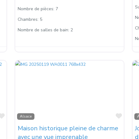
Su
Nombre de pièces:
7
N
Chambres:
5
C
Nombre de salles de bain:
2
N
Favoris
Favori
Alsace
Maison historique pleine de charme
J
avec une vue imprenable
d