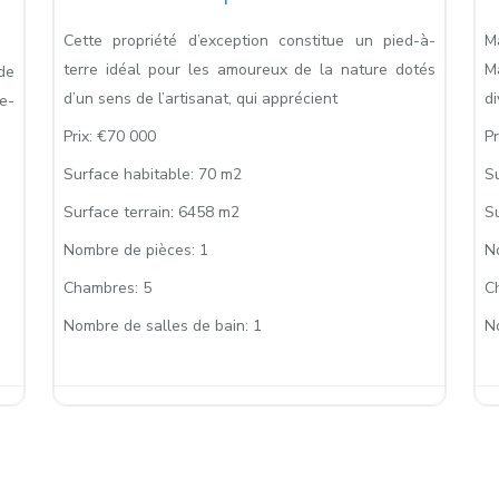
Cette propriété d’exception constitue un pied-à-
M
terre idéal pour les amoureux de la nature dotés
M
de
d’un sens de l’artisanat, qui apprécient
di
e-
Prix:
€70 000
Pr
Surface habitable:
70 m2
S
Surface terrain:
6458 m2
Su
Nombre de pièces:
1
N
Chambres:
5
C
Nombre de salles de bain:
1
N