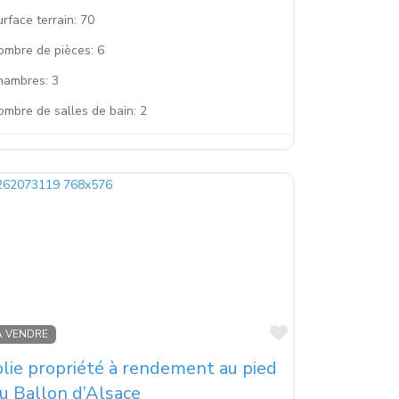
rface terrain:
70
ombre de pièces:
6
hambres:
3
ombre de salles de bain:
2
s
Favoris
À VENDRE
olie propriété à rendement au pied
u Ballon d’Alsace