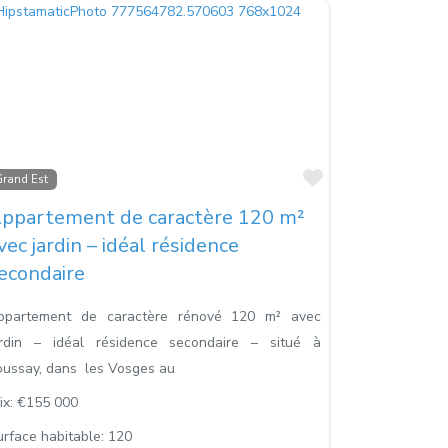
s
Favoris
rand Est
ppartement de caractère 120 m²
vec jardin – idéal résidence
econdaire
ppartement de caractère rénové 120 m² avec
ardin – idéal résidence secondaire – situé à
oussay, dans les Vosges au
ix:
€155 000
urface habitable:
120