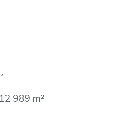
he
e 12 989 m²