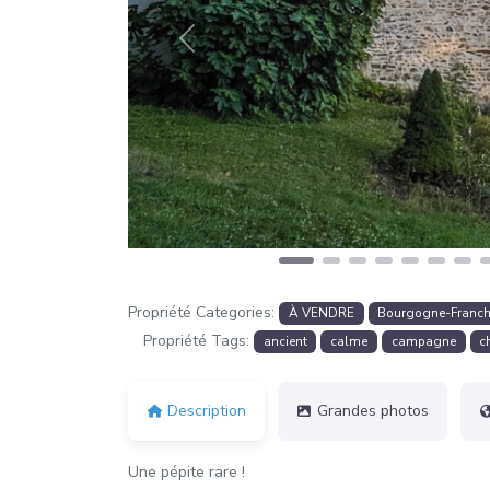
Précédent
Propriété Categories:
À VENDRE
Bourgogne-Franc
Propriété Tags:
ancient
calme
campagne
c
Description
Grandes photos
Une pépite rare !