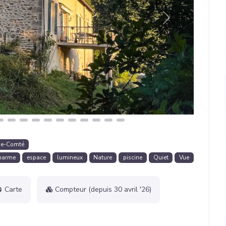
Suivant
he-Comté
harme
espace
lumineux
Nature
piscine
Quiet
Vue
Carte
Compteur (depuis 30 avril '26)