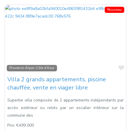
Nouveau
Fa
Provence-Alpes-Côte d’Azur
Villa 2 grands appartements, piscine
chauffée, vente en viager libre
Superbe villa composée de 2 appartements indépendants par
accès extérieur ou reliés par un escalier intérieur sur la
commune des
Prix:
€499 000