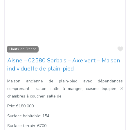
Fa
Hauts-de-France
Aisne – 02580 Sorbais – Axe vert – Maison
individuelle de plain-pied
Maison ancienne de plain-pied avec dépendances
comprenant : salon, salle à manger, cuisine équipée, 3
chambres à coucher, salle de
Prix:
€180 000
Surface habitable:
154
Surface terrain:
6700