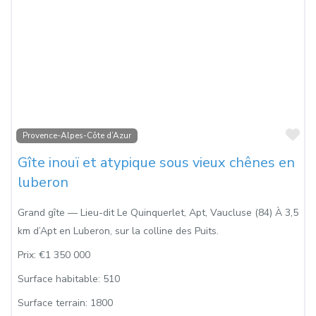
Fa
Provence-Alpes-Côte d’Azur
Gîte inouï et atypique sous vieux chênes en
luberon
Grand gîte — Lieu-dit Le Quinquerlet, Apt, Vaucluse (84) À 3,5
km d’Apt en Luberon, sur la colline des Puits.
Prix:
€1 350 000
Surface habitable:
510
Surface terrain:
1800