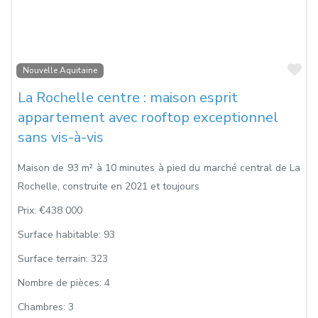
Fa
Nouvelle Aquitaine
La Rochelle centre : maison esprit
appartement avec rooftop exceptionnel
sans vis-à-vis
Maison de 93 m² à 10 minutes à pied du marché central de La
Rochelle, construite en 2021 et toujours
Prix:
€438 000
Surface habitable:
93
Surface terrain:
323
Nombre de pièces:
4
Chambres:
3