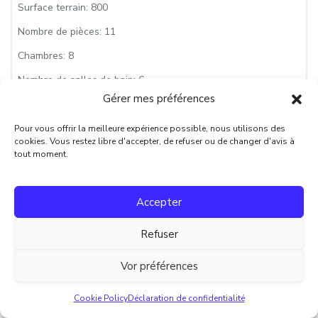
Surface terrain:
800
Nombre de pièces:
11
Chambres:
8
Nombre de salles de bain:
6
Gérer mes préférences
Pour vous offrir la meilleure expérience possible, nous utilisons des
cookies. Vous restez libre d'accepter, de refuser ou de changer d'avis à
tout moment.
Accepter
Refuser
Vor préférences
Retour à l’accueil
Fa
À VENDRE
Cookie Policy
Déclaration de confidentialité
Corps de ferme rénové avec appartement