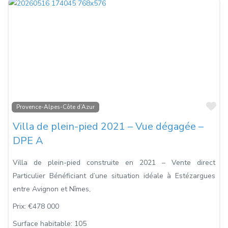
Fa
Provence-Alpes-Côte d’Azur
Villa de plein-pied 2021 – Vue dégagée –
DPE A
Villa de plein-pied construite en 2021 – Vente direct
Particulier Bénéficiant d’une situation idéale à Estézargues
entre Avignon et Nîmes,
Prix:
€478 000
Surface habitable:
105