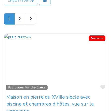
Le plus récent
Older posts
1
2
Nouveau
Fa
Bourgogne-Franche-Comté
Maison en pierre du XVIIIe siècle avec
piscine et chambres d’hôtes, vue sur la
campagne