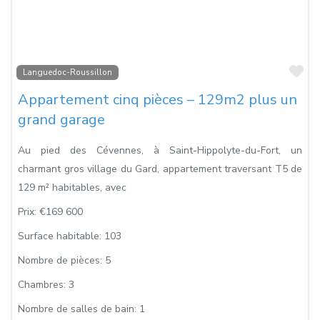
Fa
Languedoc-Roussillon
Appartement cinq pièces – 129m2 plus un
grand garage
Au pied des Cévennes, à Saint-Hippolyte-du-Fort, un
charmant gros village du Gard, appartement traversant T5 de
129 m² habitables, avec
Prix:
€169 600
Surface habitable:
103
Nombre de pièces:
5
Chambres:
3
Nombre de salles de bain:
1