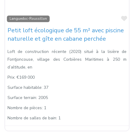
Fa
Languedoc-Roussillon
Petit loft écologique de 55 m² avec piscine
naturelle et gîte en cabane perchée
Loft de construction récente (2020) situé à la lisière de
Fontjoncouse, village des Corbières Maritimes à 250 m
d’altitude, en
Prix:
€169 000
Surface habitable:
37
Surface terrain:
2005
Nombre de pièces:
1
Nombre de salles de bain:
1