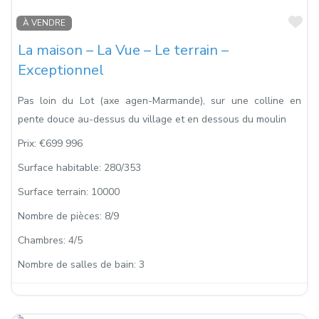
Fa
À VENDRE
La maison – La Vue – Le terrain –
Exceptionnel
Pas loin du Lot (axe agen-Marmande), sur une colline en
pente douce au-dessus du village et en dessous du moulin
Prix:
€699 996
Surface habitable:
280/353
Surface terrain:
10000
Nombre de pièces:
8/9
Chambres:
4/5
Nombre de salles de bain:
3