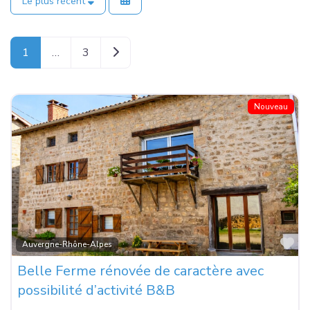
Le plus récent
Older posts
1
…
3
Nouveau
Fa
Auvergne-Rhône-Alpes
Belle Ferme rénovée de caractère avec
possibilité d’activité B&B