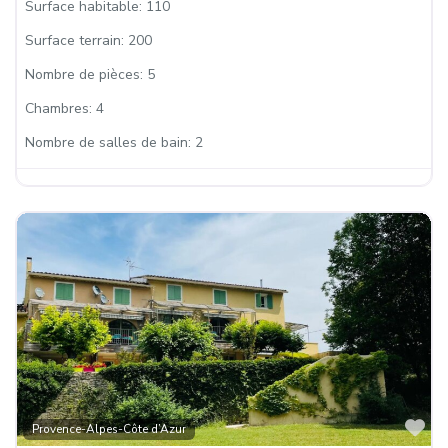
Surface habitable:
110
Surface terrain:
200
Nombre de pièces:
5
Chambres:
4
Nombre de salles de bain:
2
Fa
Provence-Alpes-Côte d’Azur