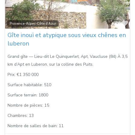
Fa
Provence-Alpes-Côte d’Azur
Gîte inouï et atypique sous vieux chênes en
luberon
Grand gîte — Lieu-dit Le Quinquerlet, Apt, Vaucluse (84) À 3,5
km d’Apt en Luberon, sur la colline des Puits.
Prix:
€1 350 000
Surface habitable:
510
Surface terrain:
1800
Nombre de pièces:
15
Chambres:
13
Nombre de salles de bain:
11