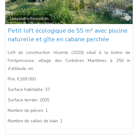
Fa
Languedoc-Roussillon
Petit loft écologique de 55 m² avec piscine
naturelle et gîte en cabane perchée
Loft de construction récente (2020) situé à la lisière de
Fontjoncouse, village des Corbières Maritimes à 250 m
d’altitude, en
Prix:
€169 000
Surface habitable:
37
Surface terrain:
2005
Nombre de pièces:
1
Nombre de salles de bain:
1