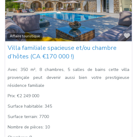
Fa
Affaire touristique
Villa familiale spacieuse et/ou chambre
d’hôtes (CA €170 000 !)
Avec 350 m², 8 chambres, 5 salles de bains cette villa
provençale peut devenir aussi bien votre prestigieuse
résidence familiale
Prix:
€2 249 000
Surface habitable:
345
Surface terrain:
7700
Nombre de pièces:
10