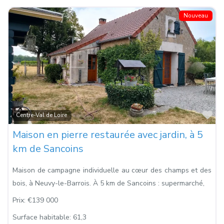
Nouveau
Fa
Centre-Val de Loire
Maison en pierre restaurée avec jardin, à 5
km de Sancoins
Maison de campagne individuelle au cœur des champs et des
bois, à Neuvy-le-Barrois. À 5 km de Sancoins : supermarché,
Prix:
€139 000
Surface habitable:
61,3