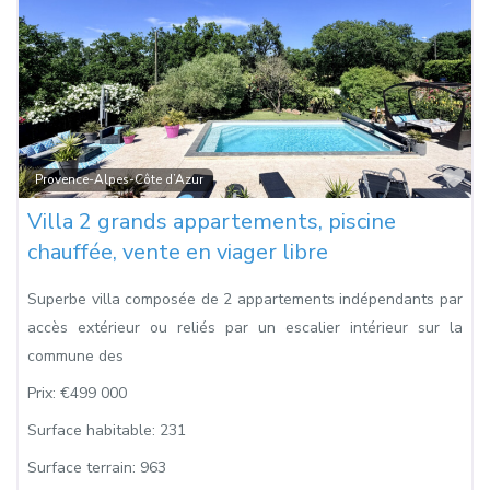
Fa
Provence-Alpes-Côte d’Azur
Villa 2 grands appartements, piscine
chauffée, vente en viager libre
Superbe villa composée de 2 appartements indépendants par
accès extérieur ou reliés par un escalier intérieur sur la
commune des
Prix:
€499 000
Surface habitable:
231
Surface terrain:
963