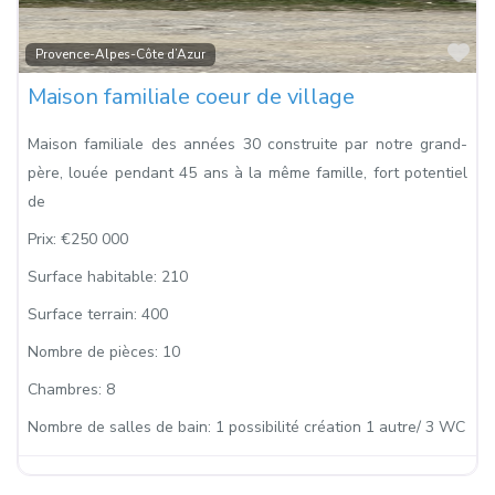
Fa
Provence-Alpes-Côte d’Azur
Maison familiale coeur de village
Maison familiale des années 30 construite par notre grand-
père, louée pendant 45 ans à la même famille, fort potentiel
de
Prix:
€250 000
Surface habitable:
210
Surface terrain:
400
Nombre de pièces:
10
Chambres:
8
Nombre de salles de bain:
1 possibilité création 1 autre/ 3 WC