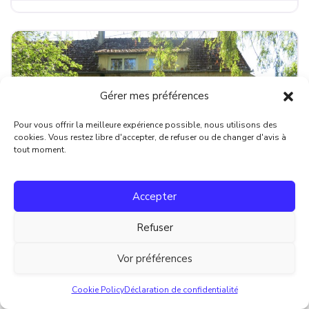
Gérer mes préférences
Pour vous offrir la meilleure expérience possible, nous utilisons des
cookies. Vous restez libre d'accepter, de refuser ou de changer d'avis à
tout moment.
Fa
Bourgogne-Franche-Comté
Accepter
Maison de campagne en pierre située en
pleine nature
Refuser
Maison de campagne rénovée, 106 m², située à Flassy, un
Vor préférences
Retour à l’accueil
hameau paisible de la commune de Neuilly (58420). Cette
Cookie Policy
Déclaration de confidentialité
charmante