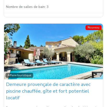
Nombre de salles de bain:
3
Nouveau
Fa
Affaire touristique
Demeure provençale de caractère avec
piscine chauffée, gîte et fort potentiel
locatif