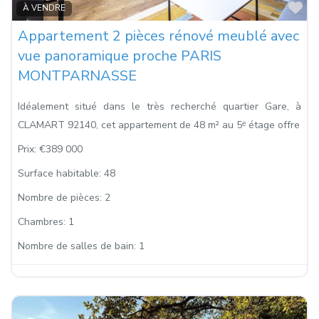
Fa
À VENDRE
Appartement 2 pièces rénové meublé avec
vue panoramique proche PARIS
MONTPARNASSE
Idéalement situé dans le très recherché quartier Gare, à
CLAMART 92140, cet appartement de 48 m² au 5ᵉ étage offre
Prix:
€389 000
Surface habitable:
48
Nombre de pièces:
2
Chambres:
1
Nombre de salles de bain:
1