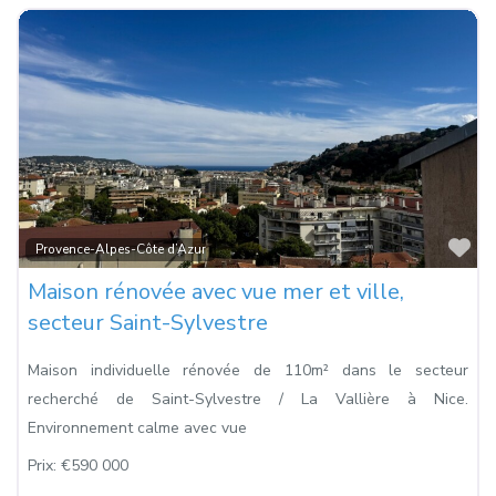
Fa
Provence-Alpes-Côte d’Azur
Maison rénovée avec vue mer et ville,
secteur Saint-Sylvestre
Maison individuelle rénovée de 110m² dans le secteur
recherché de Saint-Sylvestre / La Vallière à Nice.
Environnement calme avec vue
Prix:
€590 000