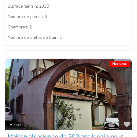
Surface terrain:
2330
Nombre de pièces:
3
Chambres:
2
Nombre de salles de bain:
1
Nouveau
Fa
Alsace
Maison alsacienne de 200 ans idéale pour