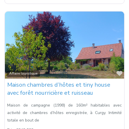
Fa
Affaire touristique
Maison chambres d’hôtes et tiny house
avec forêt nourricière et ruisseau
Maison de campagne (1998) de 160m² habitables avec
activité de chambres d’hôtes enregistrée, à Curgy. Intimité
totale en bout de