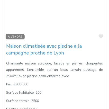
Fa
À VENDRE
Maison climatisée avec piscine à la
campagne proche de Lyon
Charmante maison atypique, façade en pierres, charpentes
apparentes, L’ensemble sur un beau terrain paysagé de
2500m² avec piscine semi-enterrée avec
Prix:
€980 000
Surface habitable:
200
Surface terrain:
2500