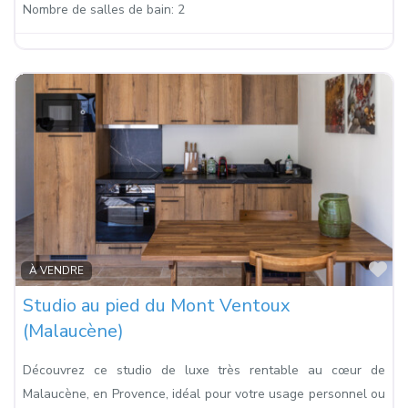
Nombre de salles de bain:
2
Fa
À VENDRE
Studio au pied du Mont Ventoux
(Malaucène)
Découvrez ce studio de luxe très rentable au cœur de
Malaucène, en Provence, idéal pour votre usage personnel ou