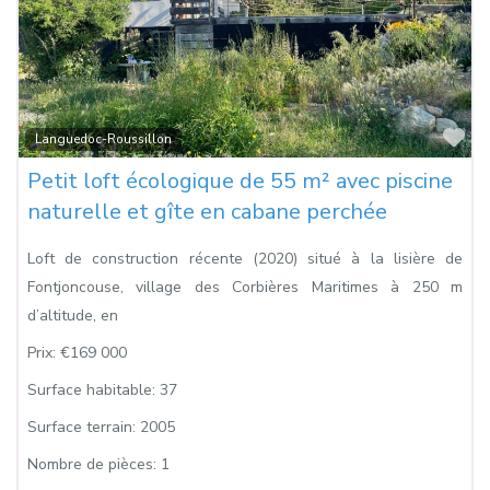
Fa
Languedoc-Roussillon
Petit loft écologique de 55 m² avec piscine
naturelle et gîte en cabane perchée
Loft de construction récente (2020) situé à la lisière de
Fontjoncouse, village des Corbières Maritimes à 250 m
d’altitude, en
Prix:
€169 000
Surface habitable:
37
Surface terrain:
2005
Nombre de pièces:
1