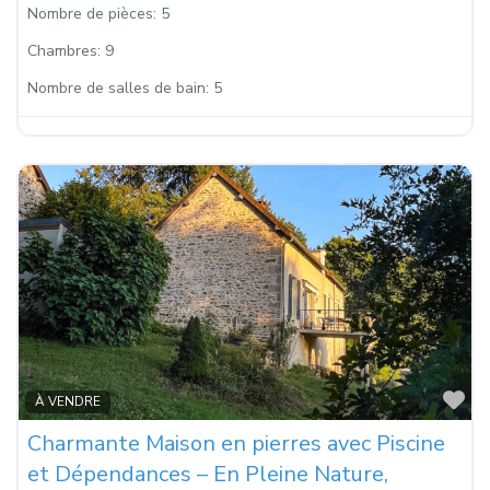
Nombre de pièces:
5
Chambres:
9
Nombre de salles de bain:
5
Fa
À VENDRE
Charmante Maison en pierres avec Piscine
et Dépendances – En Pleine Nature,