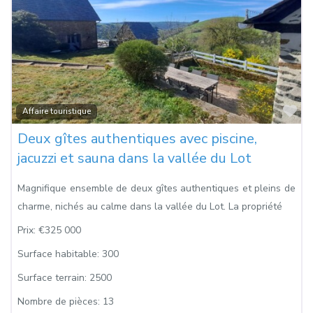
Fa
Affaire touristique
Deux gîtes authentiques avec piscine,
jacuzzi et sauna dans la vallée du Lot
Magnifique ensemble de deux gîtes authentiques et pleins de
charme, nichés au calme dans la vallée du Lot. La propriété
Prix:
€325 000
Surface habitable:
300
Surface terrain:
2500
Nombre de pièces:
13