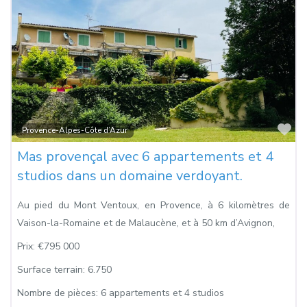
Fa
Provence-Alpes-Côte d’Azur
Mas provençal avec 6 appartements et 4
studios dans un domaine verdoyant.
Au pied du Mont Ventoux, en Provence, à 6 kilomètres de
Vaison-la-Romaine et de Malaucène, et à 50 km d’Avignon,
Prix:
€795 000
Surface terrain:
6.750
Nombre de pièces:
6 appartements et 4 studios