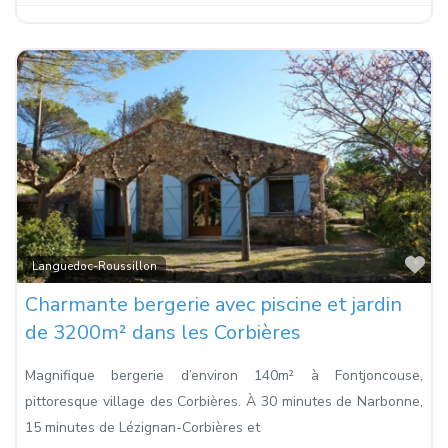
Fa
Languedoc-Roussillon
Charmante bergerie avec piscine et jardin
de 3200m² dans les Corbières
Magnifique bergerie d’environ 140m² à Fontjoncouse,
pittoresque village des Corbières. À 30 minutes de Narbonne,
15 minutes de Lézignan-Corbières et