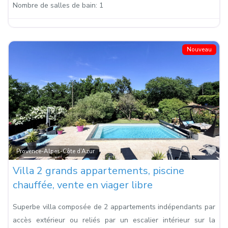
Nombre de salles de bain:
1
Nouveau
Fa
Provence-Alpes-Côte d’Azur
Villa 2 grands appartements, piscine
chauffée, vente en viager libre
Superbe villa composée de 2 appartements indépendants par
accès extérieur ou reliés par un escalier intérieur sur la