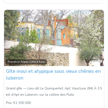
Fa
Provence-Alpes-Côte d’Azur
Gîte inouï et atypique sous vieux chênes en
luberon
Grand gîte — Lieu-dit Le Quinquerlet, Apt, Vaucluse (84) À 3,5
km d’Apt en Luberon, sur la colline des Puits.
Prix:
€1 350 000