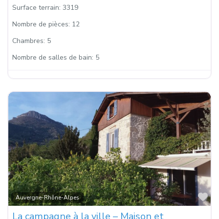
Surface terrain:
3319
Nombre de pièces:
12
Chambres:
5
Nombre de salles de bain:
5
Fa
Auvergne-Rhône-Alpes
La campagne à la ville – Maison et