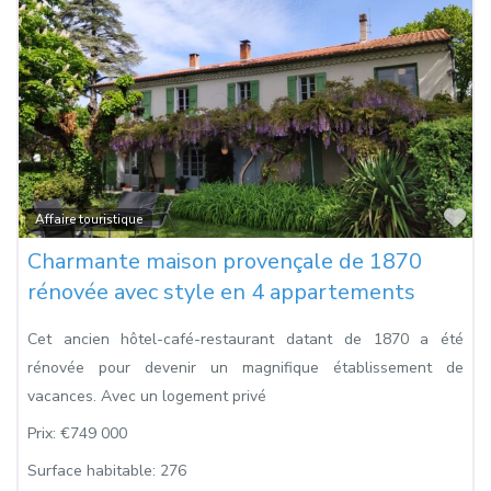
Fa
Affaire touristique
Charmante maison provençale de 1870
rénovée avec style en 4 appartements
Cet ancien hôtel-café-restaurant datant de 1870 a été
rénovée pour devenir un magnifique établissement de
vacances. Avec un logement privé
Prix:
€749 000
Surface habitable:
276