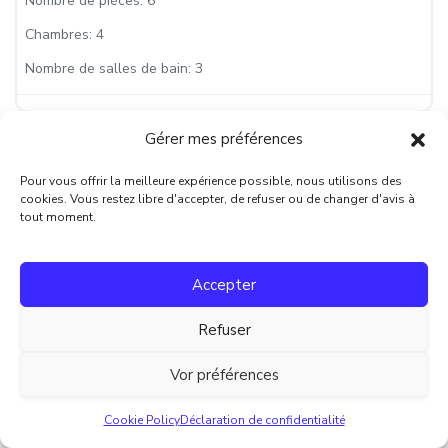
Nombre de pièces:
6
Chambres:
4
Nombre de salles de bain:
3
Gérer mes préférences
Pour vous offrir la meilleure expérience possible, nous utilisons des
cookies. Vous restez libre d'accepter, de refuser ou de changer d'avis à
tout moment.
Accepter
Refuser
Fa
À VENDRE
Vor préférences
Retour à l’accueil
Villa T2 en bord de mer à Frontignan plage
Cookie Policy
Déclaration de confidentialité
Particulier vend villa T2 cabine en bord de mer, à Frontignan