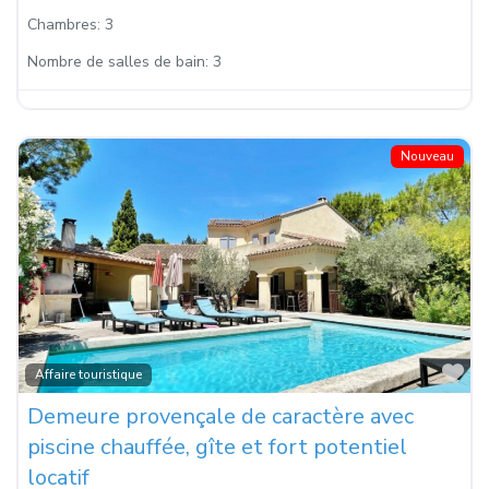
Chambres:
3
Nombre de salles de bain:
3
Nouveau
Fa
Affaire touristique
Demeure provençale de caractère avec
piscine chauffée, gîte et fort potentiel
locatif