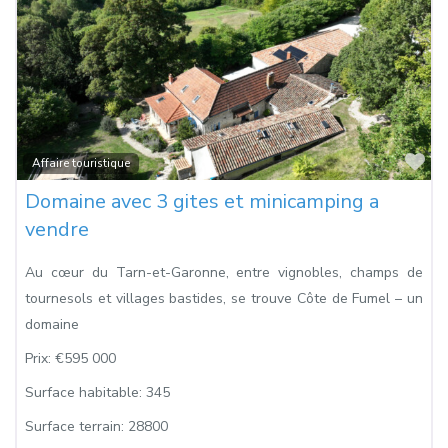
Fa
Affaire touristique
Domaine avec 3 gites et minicamping a
vendre
Au cœur du Tarn-et-Garonne, entre vignobles, champs de
tournesols et villages bastides, se trouve Côte de Fumel – un
domaine
Prix:
€595 000
Surface habitable:
345
Surface terrain:
28800