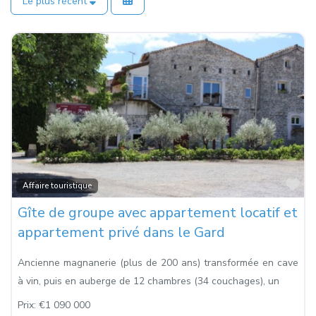
Le plus récent
Fa
Affaire touristique
Gîte de groupe avec appartement locatif et
appartement privé dans le Gard
Ancienne magnanerie (plus de 200 ans) transformée en cave
à vin, puis en auberge de 12 chambres (34 couchages), un
Prix:
€1 090 000