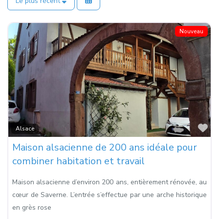
Le plus récent
Nouveau
Fa
Alsace
Maison alsacienne de 200 ans idéale pour
combiner habitation et travail
Maison alsacienne d’environ 200 ans, entièrement rénovée, au
cœur de Saverne. L’entrée s’effectue par une arche historique
en grès rose