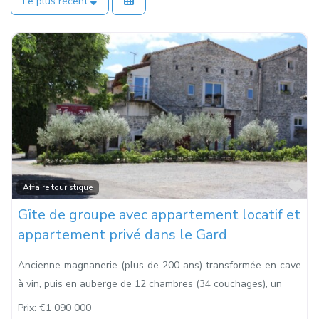
Le plus récent
Fa
Affaire touristique
Gîte de groupe avec appartement locatif et
appartement privé dans le Gard
Ancienne magnanerie (plus de 200 ans) transformée en cave
à vin, puis en auberge de 12 chambres (34 couchages), un
Prix:
€1 090 000