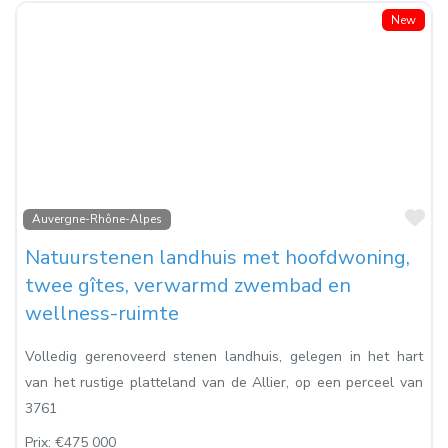
New
Fa
Auvergne-Rhône-Alpes
Natuurstenen landhuis met hoofdwoning,
twee gîtes, verwarmd zwembad en
wellness-ruimte
Volledig gerenoveerd stenen landhuis, gelegen in het hart
van het rustige platteland van de Allier, op een perceel van
3761
Prix:
€475 000