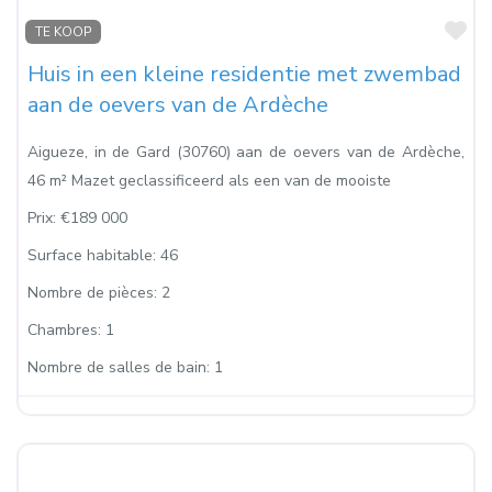
Fa
TE KOOP
Huis in een kleine residentie met zwembad
aan de oevers van de Ardèche
Aigueze, in de Gard (30760) aan de oevers van de Ardèche,
46 m² Mazet geclassificeerd als een van de mooiste
Prix:
€189 000
Surface habitable:
46
Nombre de pièces:
2
Chambres:
1
Nombre de salles de bain:
1