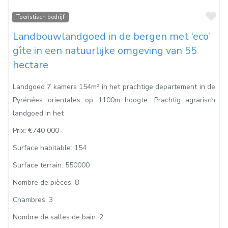
Fa
Toeristisch bedrijf
Landbouwlandgoed in de bergen met ‘eco’
gîte in een natuurlijke omgeving van 55
hectare
Landgoed 7 kamers 154m² in het prachtige departement in de
Pyrénées orientales op 1100m hoogte. Prachtig agrarisch
landgoed in het
Prix:
€740 000
Surface habitable:
154
Surface terrain:
550000
Nombre de pièces:
8
Chambres:
3
Nombre de salles de bain:
2