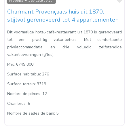
Fa
Provence-Alpes-Côte d’Azur
Charmant Provençaals huis uit 1870,
stijlvol gerenoveerd tot 4 appartementen
Dit voormalige hotel-café-restaurant uit 1870 is gerenoveerd
tot een prachtig vakantiehuis. Met comfortabele
privéaccommodatie en drie volledig zelfstandige
vakantiewoningen (gîtes).
Prix:
€749 000
Surface habitable:
276
Surface terrain:
3319
Nombre de pièces:
12
Chambres:
5
Nombre de salles de bain:
5