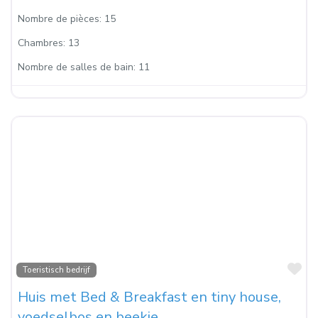
Nombre de pièces:
15
Chambres:
13
Nombre de salles de bain:
11
Fa
Toeristisch bedrijf
Huis met Bed & Breakfast en tiny house,
voedselbos en beekje