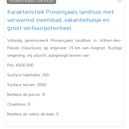
Fa
Provence-Alpes-Côte d’Azur
Karakteristiek Provençaals landhuis met
verwarmd zwembad, vakantiehuisje en
groot verhuurpotentieel
Volledig gerenoveerd Provençaals landhuis in Althen-des-
Paluds (Vaucluse), op ongeveer 15 km van Avignon. Rustige
omgeving, vrij uitzicht, aangelegd terrein van
Prix:
€650 000
Surface habitable:
300
Surface terrain:
2000
Nombre de pièces:
8
Chambres:
8
Nombre de salles de bain:
5