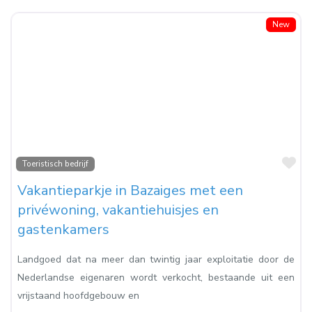
New
Fa
Toeristisch bedrijf
Vakantieparkje in Bazaiges met een
privéwoning, vakantiehuisjes en
gastenkamers
Landgoed dat na meer dan twintig jaar exploitatie door de
Nederlandse eigenaren wordt verkocht, bestaande uit een
vrijstaand hoofdgebouw en