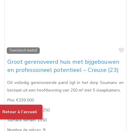
Fa
Toeristisch bedrijf
Groot gerenoveerd huis met bijgebouwen
en professioneel potentieel – Creuse (23)
Dit volledig gerenoveerde pand ligt in het dorp Soumans en
bestaat uit een hoofdwoning van 250 m² met 5 slaapkamers,
Prix:
€339 000
Surface habitable:
250
Retour à l’accueil
Surface terrain:
1350
Nombre de pièces:
8