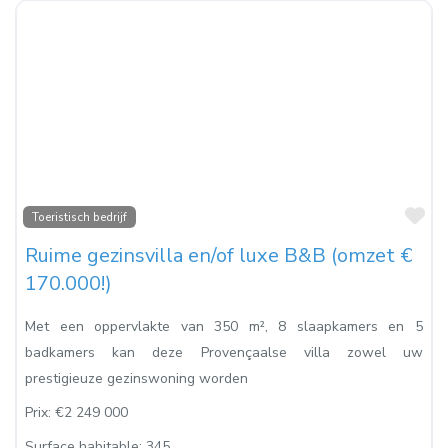
Fa
Toeristisch bedrijf
Ruime gezinsvilla en/of luxe B&B (omzet €
170.000!)
Met een oppervlakte van 350 m², 8 slaapkamers en 5
badkamers kan deze Provençaalse villa zowel uw
prestigieuze gezinswoning worden
Prix:
€2 249 000
Surface habitable:
345