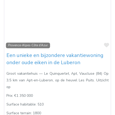
Fa
Provence-Alpes-Côte d’Azur
Een unieke en bijzondere vakantiewoning
onder oude eiken in de Luberon
Groot vakantiehuis — Le Quinquerlet, Apt, Vaucluse (84) Op
3,5 km van Apt-en-Luberon, op de heuvel Les Puits. Uitzicht
op
Prix:
€1 350 000
Surface habitable:
510
Surface terrain:
1800